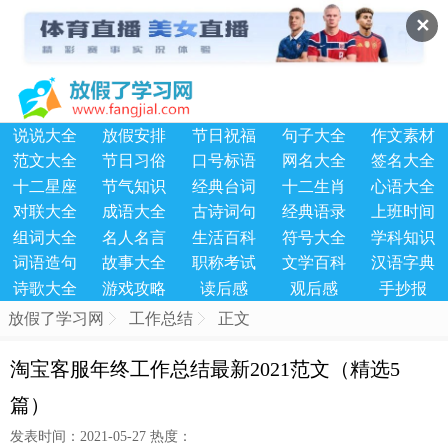
✕
说说大全
放假安排
节日祝福
句子大全
作文素材
范文大全
节日习俗
口号标语
网名大全
签名大全
十二星座
节气知识
经典台词
十二生肖
心语大全
对联大全
成语大全
古诗词句
经典语录
上班时间
组词大全
名人名言
生活百科
符号大全
学科知识
词语造句
故事大全
职称考试
文学百科
汉语字典
诗歌大全
游戏攻略
读后感
观后感
手抄报
放假了学习网
工作总结
正文
淘宝客服年终工作总结最新2021范文（精选5
篇）
发表时间：2021-05-27 热度：