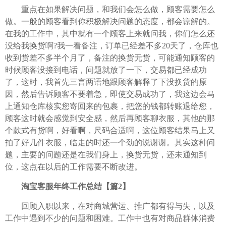
重点在如果解决问题，和我们会怎么做，顾客需要怎么
做。一般的顾客看到你积极解决问题的态度，都会谅解的。
在我的工作中，其中就有一个顾客上来就问我，你们怎么还
没给我换货啊?我一看备注，订单已经差不多20天了，仓库也
收到货差不多半个月了，备注的换货无货，可能通知顾客的
时候顾客没接到电话，问题就放了一下，交易都已经成功
了，这时，我首先三言两语地跟顾客解释了下没换货的原
因，然后告诉顾客不要着急，即使交易成功了，我这边会马
上通知仓库核实您寄回来的包裹，把您的钱都转账退给您，
顾客这时就会感觉到安全感，然后再顾客聊衣服，其他的那
个款式有货啊，好看啊，尺码合适啊，这位顾客结果马上又
拍了好几件衣服，临走的时还一个劲的说谢谢。其实这种问
题，主要的问题还是在我们身上，换货无货，还未通知到
位，这点在以后的工作需要不断改进。
淘宝客服年终工作总结【篇2】
回顾入职以来，在对商城营运、推广都有得与失，以及
工作中遇到不少的问题和困难。工作中也有对商品群体消费