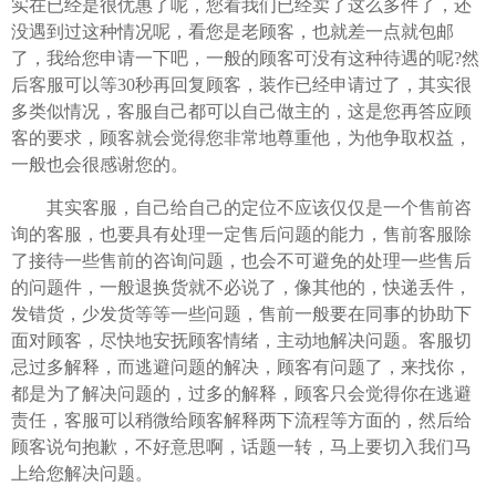
实在已经是很优惠了呢，您看我们已经卖了这么多件了，还
没遇到过这种情况呢，看您是老顾客，也就差一点就包邮
了，我给您申请一下吧，一般的顾客可没有这种待遇的呢?然
后客服可以等30秒再回复顾客，装作已经申请过了，其实很
多类似情况，客服自己都可以自己做主的，这是您再答应顾
客的要求，顾客就会觉得您非常地尊重他，为他争取权益，
一般也会很感谢您的。
其实客服，自己给自己的定位不应该仅仅是一个售前咨
询的客服，也要具有处理一定售后问题的能力，售前客服除
了接待一些售前的咨询问题，也会不可避免的处理一些售后
的问题件，一般退换货就不必说了，像其他的，快递丢件，
发错货，少发货等等一些问题，售前一般要在同事的协助下
面对顾客，尽快地安抚顾客情绪，主动地解决问题。客服切
忌过多解释，而逃避问题的解决，顾客有问题了，来找你，
都是为了解决问题的，过多的解释，顾客只会觉得你在逃避
责任，客服可以稍微给顾客解释两下流程等方面的，然后给
顾客说句抱歉，不好意思啊，话题一转，马上要切入我们马
上给您解决问题。