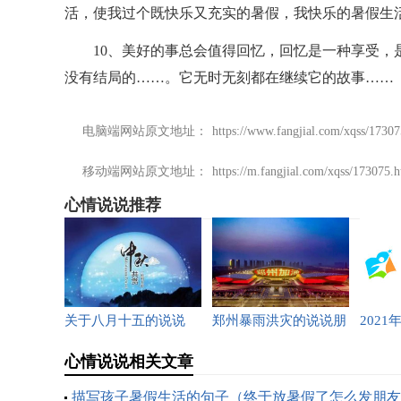
活，使我过个既快乐又充实的暑假，我快乐的暑假生
10、美好的事总会值得回忆，回忆是一种享受，是
没有结局的……。它无时无刻都在继续它的故事……
电脑端网站原文地址：
https://www.fangjial.com/xqss/17307
移动端网站原文地址：
https://m.fangjial.com/xqss/173075.
心情说说推荐
关于八月十五的说说
郑州暴雨洪灾的说说朋
202
（中秋节朋友圈发的祝
友圈（为河南郑州祈祷
默说说
心情说说相关文章
福语）
加油的句子）
句）
描写孩子暑假生活的句子（终于放暑假了怎么发朋友