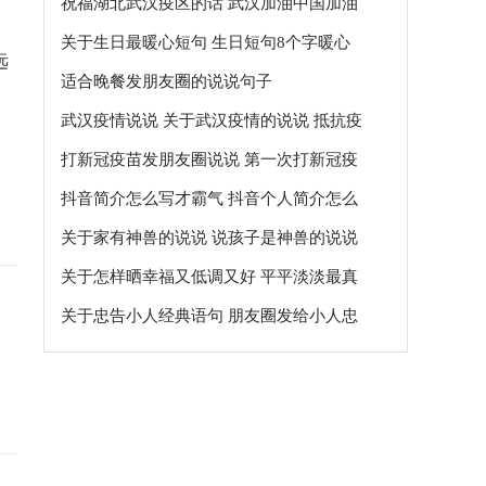
祝福湖北武汉疫区的话 武汉加油中国加油
的说说句子
关于生日最暖心短句 生日短句8个字暖心
远
适合晚餐发朋友圈的说说句子
武汉疫情说说 关于武汉疫情的说说 抵抗疫
情的说说 战胜疫情的说说句子
打新冠疫苗发朋友圈说说 第一次打新冠疫
苗的说说句子
抖音简介怎么写才霸气 抖音个人简介怎么
写吸引人
关于家有神兽的说说 说孩子是神兽的说说
句子
关于怎样晒幸福又低调又好 平平淡淡最真
实的句子
关于忠告小人经典语句 朋友圈发给小人忠
告