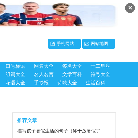
✕
手机网站
网站地图
口号标语
网名大全
签名大全
十二星座
组词大全
名人名言
文学百科
符号大全
花语大全
手抄报
诗歌大全
生活百科
推荐文章
描写孩子暑假生活的句子（终于放暑假了
怎么发朋友圈）