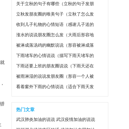
关于立秋的句子有哪些（立秋的句子发朋
友圈）
立秋发朋友圈的唯美句子（立秋了怎么发
朋友圈说说）
收到儿子礼物的心情短语（感谢儿子送的
礼物的唯美说说）
涨水的说说朋友圈怎么发（大雨后形容地
上积水的句子）
被淋成落汤鸡的幽默说说（形容被淋成落
汤鸡的句子）
下雨堵车的心情说说（描写下雨天堵车的
优美句子）
就
下雨还要上班的朋友圈说说（下雨天还在
辛苦的工作的说说）
被雨淋湿的说说发朋友圈（形容一个人被
雨淋湿的句子）
，
看着窗外下雨的心情说说（适合下雨天发
的朋友圈心情说说大全）
骄
热门文章
武汉肺炎加油的说说 武汉疫情加油的说说
生
句子 共同面对疫情的说说