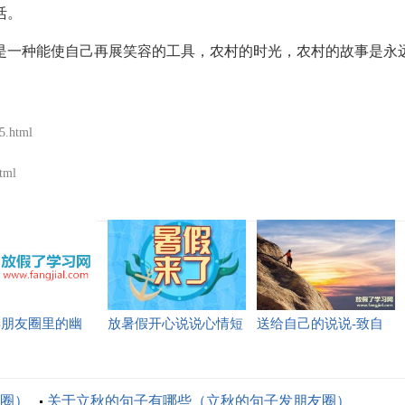
活。
一种能使自己再展笑容的工具，农村的时光，农村的故事是永
5.html
html
1年朋友圈里的幽
放暑假开心说说心情短
送给自己的说说-致自
大全（精选88
语
己说说励志的话简短霸
气
圈）
关于立秋的句子有哪些（立秋的句子发朋友圈）