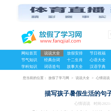
网站首页
说说大全
放假安排
节日祝福
节气知识
经典台词
十二生肖
心语大全
学科知识
词语造句
故事大全
汉语字典
您当前的位置：
放假了学习网
>
说说大全
>
心情说说
描写孩子暑假生活的句
心情说说
时间:2021-