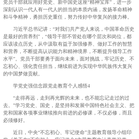
党员干部就应用好党史、新中国史这座“精神宝库”，进一步
深刻认识一代人有一代人的担当的本质内涵，发扬革命精神
和斗争精神，勇担历史重任，努力传好中华复兴的接力棒。
习近平总书记讲：“对我们共产党人来说，中国革命历史
是最好的营养剂”，“领导干部不管处在哪个层次和岗位，都
应该读点历史，从中汲取有益于加强修养、做好工作的智慧
和营养，不断提高认识能力和精神境界，不断提升领导工作
水平”。党员干部要勇于面向未来，面对挑战，牢记历史、不
忘初心、强化责任担当，继续前进为实现中华民族伟大复兴
的中国梦做贡献。
学党史强信念跟党走教育个人感悟4
“走得再远，走到再光辉的未来，也不能忘记走过的过
去。”学习党史、国史，是坚持和发展中国特色社会主义、把
党和国家各项事业继续推向前进的必修课，不仅必修，而且
必须修好。
近日，中央“不忘初心、牢记使命”主题教育领导小组印