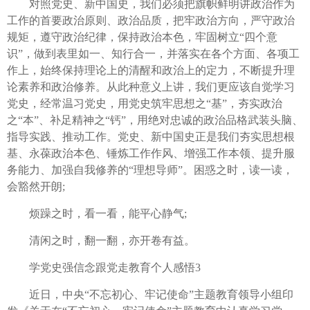
对照党史、新中国史，我们必须把旗帜鲜明讲政治作为
工作的首要政治原则、政治品质，把牢政治方向，严守政治
规矩，遵守政治纪律，保持政治本色，牢固树立“四个意
识”，做到表里如一、知行合一，并落实在各个方面、各项工
作上，始终保持理论上的清醒和政治上的定力，不断提升理
论素养和政治修养。从此种意义上讲，我们更应该自觉学习
党史，经常温习党史，用党史筑牢思想之“基”，夯实政治
之“本”、补足精神之“钙”，用绝对忠诚的政治品格武装头脑、
指导实践、推动工作。党史、新中国史正是我们夯实思想根
基、永葆政治本色、锤炼工作作风、增强工作本领、提升服
务能力、加强自我修养的“理想导师”。困惑之时，读一读，
会豁然开朗;
烦躁之时，看一看，能平心静气;
清闲之时，翻一翻，亦开卷有益。
学党史强信念跟党走教育个人感悟3
近日，中央“不忘初心、牢记使命”主题教育领导小组印