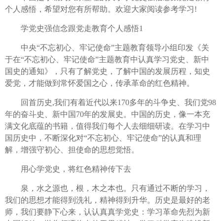
个人感悟，希望对您有所帮助。欢迎大家阅读参考学习!
学党史强信念跟党走教育个人感悟1
中央“不忘初心、牢记使命”主题教育领导小组印发《关
于在“不忘初心、牢记使命”主题教育中认真学习党史、新中
国史的通知》，只有了解党史，了解中国的发展历程，知史
爱党，才能做到常怀爱国之心，传承革命的红色精神。
回首历史,我们有着近代以来170多年的斗争史、我们党98
年的奋斗史、新中国70年的发展史。中国的历史，像一本充
满文化底蕴的书籍，值得我们每个人去细细研读。在学习中
国历史中，不断深化对“不忘初心、牢记使命”的认真和理
解，增强守初心、担使命的思想觉悟。
用心学党史，将红色精神传下去
泉，水之源也，根，木之本也。只有通过不断的学习，
我们的思想才能得到洗礼，精神得到升华。历史是最好的老
师，我们要静下心来，认认真真学党史：学习革命先烈为新