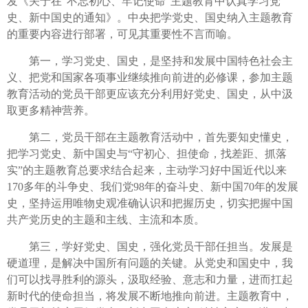
发《关于在“不忘初心、牢记使命”主题教育中认真学习党
史、新中国史的通知》。中央把学党史、国史纳入主题教育
的重要内容进行部署，可见其重要性不言而喻。
第一，学习党史、国史，是坚持和发展中国特色社会主
义、把党和国家各项事业继续推向前进的必修课，参加主题
教育活动的党员干部更应该充分利用好党史、国史，从中汲
取更多精神营养。
第二，党员干部在主题教育活动中，首先要知史懂史，
把学习党史、新中国史与“守初心、担使命，找差距、抓落
实”的主题教育总要求结合起来，主动学习好中国近代以来
170多年的斗争史、我们党98年的奋斗史、新中国70年的发展
史，坚持运用唯物史观准确认识和把握历史，切实把握中国
共产党历史的主题和主线、主流和本质。
第三，学好党史、国史，强化党员干部任担当。发展是
硬道理，是解决中国所有问题的关键。从党史和国史中，我
们可以找寻胜利的源头，汲取经验、意志和力量，进而扛起
新时代的使命担当，将发展不断地推向前进。主题教育中，