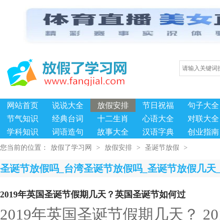
网站首页
说说大全
放假安排
节日祝福
句子大全
节气知识
经典台词
十二生肖
心语大全
对联大全
学科知识
词语造句
故事大全
汉语字典
创业指南
您当前的位置：
放假了学习网
>
放假安排
>
圣诞节放假
>
圣诞节放假吗_台湾圣诞节放假吗_圣诞节放假几天
2019年英国圣诞节假期几天？英国圣诞节如何过
2019年英国圣诞节假期几天？ 