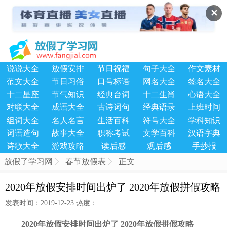
✕
说说大全
放假安排
节日祝福
句子大全
作文素材
范文大全
节日习俗
口号标语
网名大全
签名大全
十二星座
节气知识
经典台词
十二生肖
心语大全
对联大全
成语大全
古诗词句
经典语录
上班时间
组词大全
名人名言
生活百科
符号大全
学科知识
词语造句
故事大全
职称考试
文学百科
汉语字典
诗歌大全
游戏攻略
读后感
观后感
手抄报
放假了学习网
春节放假表
正文
2020年放假安排时间出炉了 2020年放假拼假攻略
发表时间：2019-12-23 热度：
2020年放假安排时间出炉了 2020年放假拼假攻略