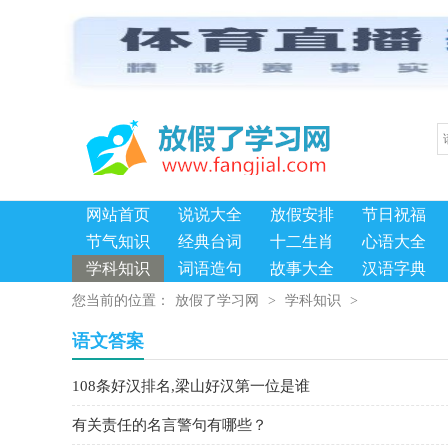
网站首页
说说大全
放假安排
节日祝福
节气知识
经典台词
十二生肖
心语大全
学科知识
词语造句
故事大全
汉语字典
您当前的位置：
放假了学习网
>
学科知识
>
语文答案
108条好汉排名,梁山好汉第一位是谁
有关责任的名言警句有哪些？